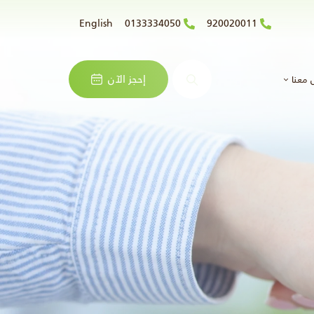
English
0133334050
920020011
البحث
إحجز الآن
 معنا