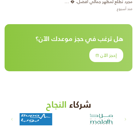
مجرد تطلع لمظهر جمالي أفضل، � ...
منذ أسبوع
هل ترغب في حجز موعدك الآن؟
إحجز الآن
شركاء
النجاح