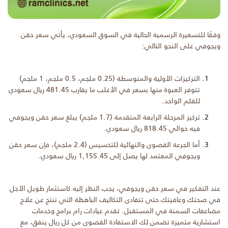
وفقًا للتسعيرة الرسمية الحالية في السوق السعودي، يأتي سعر حقن
ويجوفي على النحو التالي:
التركيزات الأولية والمتوسطة (0.25 ملجم، 0.5 ملجم، 1 ملجم)
تتوفر العبوة منها بسعر في الأغلب ما يقارب 481.45 ريال سعودي
للقلم الواحد.
تركيز المرحلة الرابعة المتقدمة (1.7 ملجم) يبلغ سعر حقن ويجوفي
فيه حوالي 818.45 ريال سعودي.
أما الجرعة القصوى والنهائية للتخسيس (2.4 ملجم)، فإن سعر حقن
ويجوفي المعتمد لها يصل إلى 1,155.45 ريال سعودي.
عند التفكير في سعر حقن ويجوفي، يجب النظر إليه كاستثمار طويل الأجل
في صحتك وعافيتك حتى تتفادى التكاليف الباهظة التي تنتج عن علاج
مضاعفات السمنة في المستقبل. تقدم عيادات رام برامج وخدمات
استشارية متميزة تضمن لك الاستفادة القصوى من كل ريال ينفق، مع