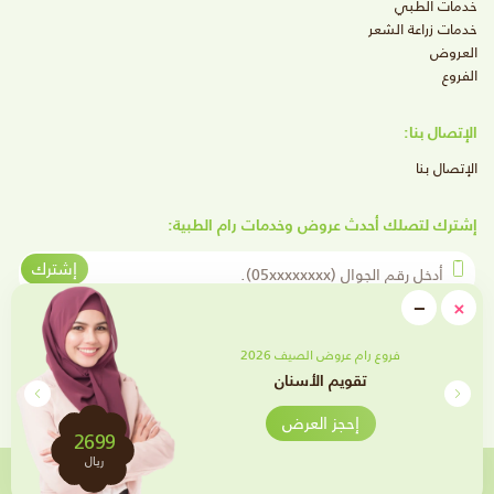
خدمات الطبي
خدمات زراعة الشعر
العروض
الفروع
الإتصال بنا:
الإتصال بنا
إشترك لتصلك أحدث عروض وخدمات رام الطبية:
أدخل رقم الجوال
إشترك
close
−
×
Minimize
تابعنا على وسائل التواصل الإجتماعي
فروع رام عروض الصيف 2026
تقويم الأسنان
إحجز العرض
2699
ريال
إحجز الآن
تم تطويره بواسطة
جميع الحقوق محفوظة لـ عيادات رام 2021 -