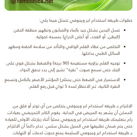
خطوات طريقة استخدام ابر ويجوفي تتمثل فيما يلي:
غسل اليدين بشكل جيد بالماء والصابون وتطهير منطقة الحقن
(البطن، أو الفخذ، أو أعلى الذراع) بمسحة كحولية.
التخلص من غطاء القلم الواقي والتأكد من سلامة الحقنة ومظهر
السائل الطبي بداخلها.
توجيه القلم بزاوية مستقيمة (90 درجة) والضغط بشكل قوي على
الجلد حتى تسمع صوت "نقرة" تشير إلى بدء تدفق الدواء.
الاستمرار في الضغط حتى يمتلئ المؤشر الأصفر بالكامل وتسمع
النقرة الثانية، ثم الانتظار لمدة 5 ثوانٍ قبل رفع القلم.
الالتزام بـ طريقة استخدام ابر ويجوفي يتخلص من أي توتر أو قلق من
الممكن أن يشعر به المريض في البداية. يقوم الكادر التمريضي بعيادات
رام بتعليمك طريقة استخدام ابر ويجوفي عملياً أثناء زيارتك الأولى للعيادة
حتى يتم ضمان تطبيقها في المنزل بشكل سلس. تذكر دائماً أن الالتزام
بـ طريقة استخدام ابر ويجوفي السليمة يمنع حدوث كدمات أو التهابات