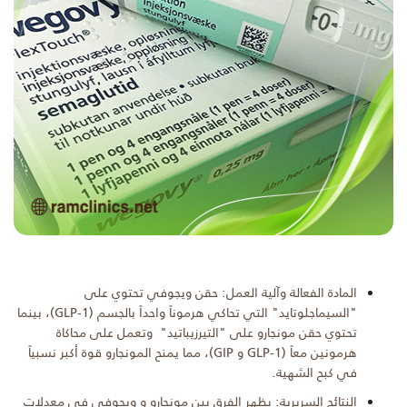
المادة الفعالة وآلية العمل: حقن ويجوفي تحتوي على
"السيماجلوتايد" التي تحاكي هرموناً واحداً بالجسم (GLP-1)، بينما
تحتوي حقن مونجارو على "التيرزيباتيد" وتعمل على محاكاة
هرمونين معاً (GLP-1 و GIP)، مما يمنح المونجارو قوة أكبر نسبياً
في كبح الشهية.
النتائج السريرية: يظهر الفرق بين مونجارو و ويجوفي في معدلات