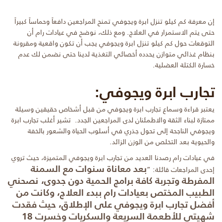
إن معرفة كم كيلو تنزل ابرة ويجوفي تمنح المراجعين دافعاً وحماساً كبيراً
حتى يتم الاستمرار في العلاج. ومع ذلك، نوضح في عيادات رام أن
التوقعات حول كم كيلو تنزل ابرة ويجوفي يجب أن تكون واقعية ومقرونة
بنظام غذائي متوازن يحدده أخصائي التغذية لدينا حتى نضمن لك عدم
خسارة الكتلة العضلية.
تجارب ابرة ويجوفي:
يعتبر قراءة وسماع تجارب ابرة ويجوفي من قبل أشخاص حقيقين وسيلة
ممتازة لبناء الثقة والاطمئنان لدى المراجعين الجدد. تشير أغلب تجارب ابرة
ويجوفي الناجحة إلى تحول جذري في أسلوب الحياة والشعور بالخفة
والحيوية بعد التخلص من الوزن الزائد.
في عيادات رام رصدنا العديد من تجارب ابرة ويجوفي المتميزة، حيث تروي
بعد معاناة سنوات مع السمنة
إحدى المراجعات قائلة: ”
المفرطة وتجربة كافة برامج الحمية دون جدوى، نصحني
الطبيب المختص بعيادات رام ببدء العلاج، وكانت من
أفضل تجارب ابرة ويجوفي على الإطلاق، حيث فقدت
شهيتي للأطعمة السريعة والسكريات وخسرت 18