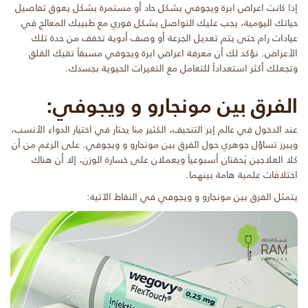
إذا كانت اعراض ابرة ويجوفي بشكل حاد أو مستمرة بشكل يعوق تفاصيل
حياتك اليومية، يجب عليك التواصل بشكل فوري مع طبيبك المعالج في
عيادات رام حتى يتم تعديل الجرعة أو وصف أدوية تخفف من حدة تلك
الأعراض. نؤكد لك أن معرفة اعراض ابرة ويجوفي مسبقاً تقيك القلق
وتجعلك أكثر استعداداً للتعامل مع التغيرات الحيوية بجسدك.
الفرق بين مونجارو و ويجوفي:
عند الدخول في عالم إبر التنحيف، الكثير منا يحتار في اختيار الدواء الأنسب،
ويبرز تساؤل جوهري حول الفرق بين مونجارو و ويجوفي. على الرغم من أن
كلا العلاجين يُحقنان أسبوعياً ويعملان على خسارة الوزن، إلا أن هناك
اختلافات علمية هامة بينهما.
يتمثل الفرق بين مونجارو و ويجوفي في النقاط الآتية: