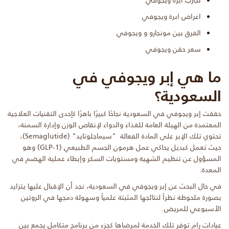
اعراض ابرة ويجوفي
الفرق بين مونجارو و ويجوفي
سعر حقن ويجوفي
ما هي إبر ويجوفي في
السعودية؟
حققت إبر ويجوفي في السعودية نجاحًا كبيرًا باهرًا كإحدى التقنيات العلاجية
المعتمدة من الهيئة العامة للغذاء والدواء لإنقاص الوزن وإدارة السمنة،
تحتوي تلك الإبر على المادة الفعالة "سيماجلوتايد" (Semaglutide)،
حيث تعمل كبديل يحاكي عمل هرمون الجسم الطبيعي (GLP-1) وهو
المسؤول عن تنظيم الشهية ومستويات السكر وإبطاء عملية الهضم في
المعدة.
في حال البحث عن إبر ويجوفي في السعودية، نجد أن الإقبال عليها يتزايد
بصورة ملحوظة نظراً لنتائجها المثبتة علمياً وسهولة دمجها في الروتين
الأسبوعي للمريض.
عيادات رام توفر تلك الخدمة لمرضاها كجزء من برنامج متكامل يجمع بين