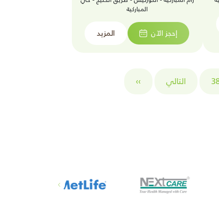
المباركية
إحجز الآن
المزيد
3
التالي
››