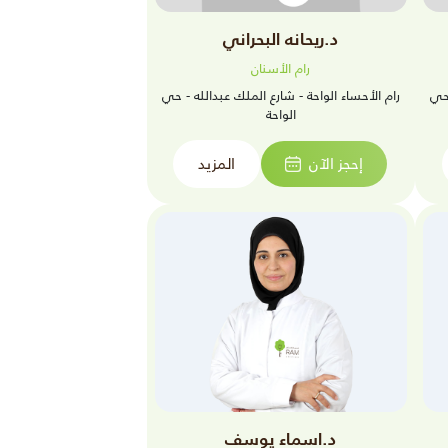
د.ريحانه البحراني
رام الأسنان
 حي
رام الأحساء الواحة - شارع الملك عبدالله - حي
الواحة
إحجز الآن
المزيد
د.اسماء يوسف