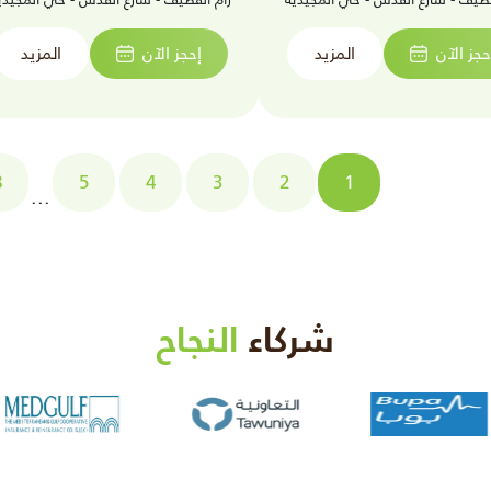
حجز الآن
المزيد
إحجز الآن
المزيد
8
5
4
3
2
1
...
شركاء
النجاح