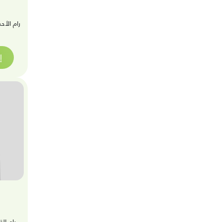
رام الأح
إ
رام ال