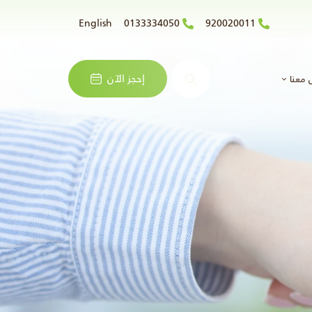
English
0133334050
920020011
البحث
إحجز الآن
 معنا