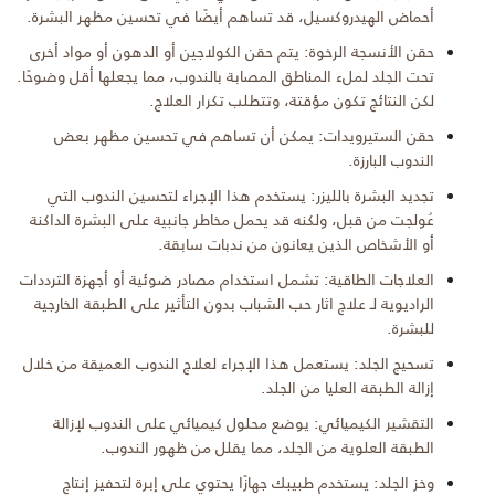
أحماض الهيدروكسيل، قد تساهم أيضًا في تحسين مظهر البشرة.
حقن الأنسجة الرخوة: يتم حقن الكولاجين أو الدهون أو مواد أخرى
تحت الجلد لملء المناطق المصابة بالندوب، مما يجعلها أقل وضوحًا.
لكن النتائج تكون مؤقتة، وتتطلب تكرار العلاج.
حقن الستيرويدات: يمكن أن تساهم في تحسين مظهر بعض
الندوب البارزة.
تجديد البشرة بالليزر: يستخدم هذا الإجراء لتحسين الندوب التي
عُولجت من قبل، ولكنه قد يحمل مخاطر جانبية على البشرة الداكنة
أو الأشخاص الذين يعانون من ندبات سابقة.
العلاجات الطاقية: تشمل استخدام مصادر ضوئية أو أجهزة الترددات
الراديوية لـ علاج اثار حب الشباب بدون التأثير على الطبقة الخارجية
للبشرة.
تسحيج الجلد: يستعمل هذا الإجراء لعلاج الندوب العميقة من خلال
إزالة الطبقة العليا من الجلد.
التقشير الكيميائي: يوضع محلول كيميائي على الندوب لإزالة
الطبقة العلوية من الجلد، مما يقلل من ظهور الندوب.
وخز الجلد: يستخدم طبيبك جهازًا يحتوي على إبرة لتحفيز إنتاج