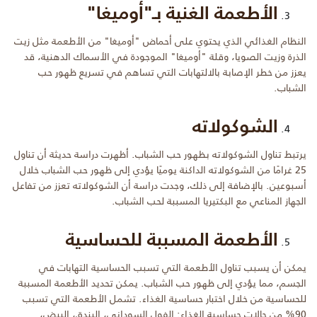
الأطعمة الغنية بـ"أوميغا"
النظام الغذائي الذي يحتوي على أحماض "أوميغا" من الأطعمة مثل زيت
الذرة وزيت الصويا، وقلة "أوميغا" الموجودة في الأسماك الدهنية، قد
يعزز من خطر الإصابة بالالتهابات التي تساهم في تسريع ظهور حب
الشباب.
الشوكولاته
يرتبط تناول الشوكولاته بظهور حب الشباب. أظهرت دراسة حديثة أن تناول
25 غرامًا من الشوكولاته الداكنة يوميًا يؤدي إلى ظهور حب الشباب خلال
أسبوعين. بالإضافة إلى ذلك، وجدت دراسة أن الشوكولاته تعزز من تفاعل
الجهاز المناعي مع البكتيريا المسببة لحب الشباب.
الأطعمة المسببة للحساسية
يمكن أن يسبب تناول الأطعمة التي تسبب الحساسية التهابات في
الجسم، مما يؤدي إلى ظهور حب الشباب. يمكن تحديد الأطعمة المسببة
للحساسية من خلال اختبار حساسية الغذاء. تشمل الأطعمة التي تسبب
90% من حالات حساسية الغذاء: الفول السوداني، البندق، البيض،