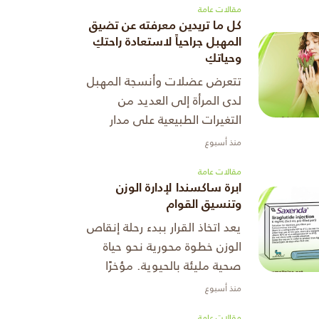
مقالات عامة
كل ما تريدين معرفته عن تضيق
المهبل جراحياً لاستعادة راحتكِ
وحياتكِ
تتعرض عضلات وأنسجة المهبل
لدى المرأة إلى العديد من
التغيرات الطبيعية على مدار
مراحل حياتها المختلفة، ويعد
منذ أسبوع
الحمل والولادات المتكررة من
مقالات عامة
أبرز العوامل التي تؤدي إلى تم
ابرة ساكسندا لإدارة الوزن
...
وتنسيق القوام
يعد اتخاذ القرار ببدء رحلة إنقاص
الوزن خطوة محورية نحو حياة
صحية مليئة بالحيوية. مؤخرًا
أحدثت العلاجات الهرمونية
منذ أسبوع
الموجهة ثورة حقيقية في ذلك
مقالات عامة