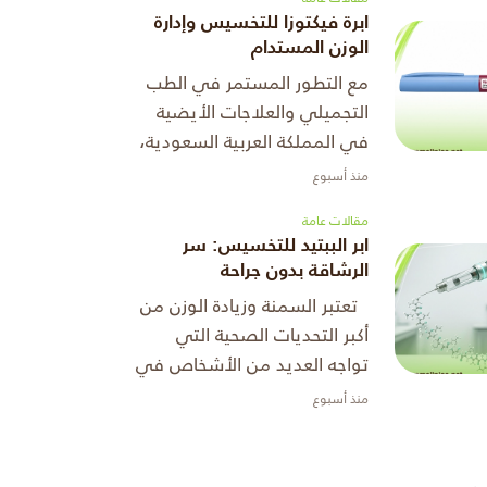
المقال داخل المملكة. من ...
ابرة فيكتوزا للتخسيس وإدارة
الوزن المستدام
مع التطور المستمر في الطب
التجميلي والعلاجات الأيضية
في المملكة العربية السعودية،
أصبحت البدائل الغير جراحية
منذ أسبوع
حتى يتم إنقاص الوزن الخيار
مقالات عامة
الأول لمن يبحث عن الأمان وا
ابر الببتيد للتخسيس: سر
...
الرشاقة بدون جراحة
تعتبر السمنة وزيادة الوزن من
أكبر التحديات الصحية التي
تواجه العديد من الأشخاص في
عصرنا الحالي، كما أن الرغبة في
منذ أسبوع
إنقاص الوزن لم تعد مجرد تطلع
لمظهر جمالي أفضل، � ...