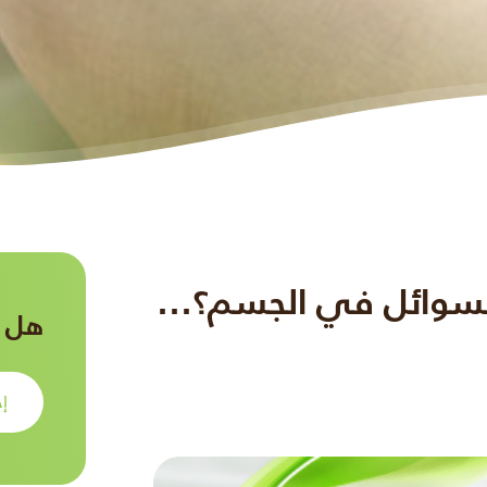
لسوائل في الجسم؟…
هل ت
إح