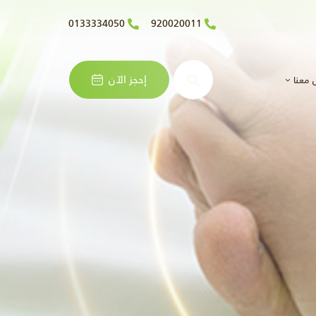
0133334050
920020011
البحث
إحجز الآن
 معنا