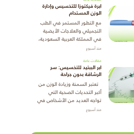
المقال داخل المملكة. من ...
ابرة فيكتوزا للتخسيس وإدارة
الوزن المستدام
مع التطور المستمر في الطب
التجميلي والعلاجات الأيضية
في المملكة العربية السعودية،
أصبحت البدائل الغير جراحية
منذ أسبوع
حتى يتم إنقاص الوزن الخيار
مقالات عامة
الأول لمن يبحث عن الأمان وا
ابر الببتيد للتخسيس: سر
...
الرشاقة بدون جراحة
تعتبر السمنة وزيادة الوزن من
أكبر التحديات الصحية التي
تواجه العديد من الأشخاص في
عصرنا الحالي، كما أن الرغبة في
منذ أسبوع
إنقاص الوزن لم تعد مجرد تطلع
لمظهر جمالي أفضل، � ...