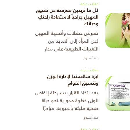
مقالات عامة
كل ما تريدين معرفته عن تضيق
المهبل جراحياً لاستعادة راحتكِ
وحياتكِ
تتعرض عضلات وأنسجة المهبل
لدى المرأة إلى العديد من
التغيرات الطبيعية على مدار
مراحل حياتها المختلفة، ويعد
منذ أسبوع
الحمل والولادات المتكررة من
مقالات عامة
أبرز العوامل التي تؤدي إلى تم
ابرة ساكسندا لإدارة الوزن
...
وتنسيق القوام
يعد اتخاذ القرار ببدء رحلة إنقاص
الوزن خطوة محورية نحو حياة
صحية مليئة بالحيوية. مؤخرًا
أحدثت العلاجات الهرمونية
منذ أسبوع
الموجهة ثورة حقيقية في ذلك
مقالات عامة