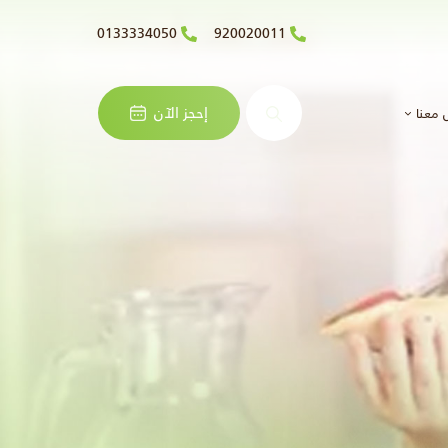
0133334050
920020011
البحث
إحجز الآن
 معنا