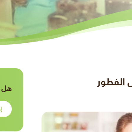
 الفطور
هل ت
إح