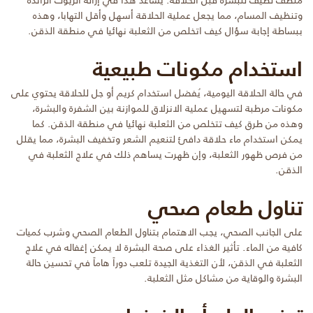
منظف لطيف للبشرة قبل الحلاقة. يساعد هذا في إزالة الزيوت الزائدة
وتنظيف المسام، مما يجعل عملية الحلاقة أسهل وأقل التهابا، وهذه
ببساطة إجابة سؤال كيف اتخلص من الثعلبة نهائيا في منطقة الذقن.
استخدام مكونات طبيعية
في حالة الحلاقة اليومية، يُفضل استخدام كريم أو جل للحلاقة يحتوي على
مكونات مرطبة لتسهيل عملية الانزلاق للموازنة بين الشفرة والبشرة،
وهذه من طرق كيف تتخلص من الثعلبة نهائيا في منطقة الذقن. كما
يمكن استخدام ماء حلاقة دافئ لتنعيم الشعر وتخفيف البشرة، مما يقلل
من فرص ظهور الثعلبة، وإن ظهرت يساهم ذلك في علاج الثعلبة في
الذقن.
تناول طعام صحي
على الجانب الصحي، يجب الاهتمام بتناول الطعام الصحي وشرب كميات
كافية من الماء. تأثير الغذاء على صحة البشرة لا يمكن إغفاله في علاج
الثعلبة في الذقن، لأن التغذية الجيدة تلعب دوراً هاماً في تحسين حالة
البشرة والوقاية من مشاكل مثل الثعلبة.