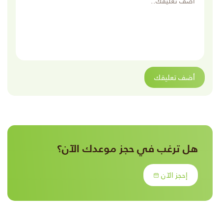
أضف تعليقك
هل ترغب في حجز موعدك الآن؟
إحجز الآن