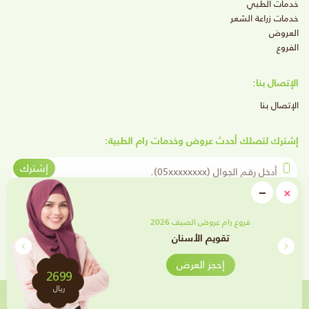
خدمات الطبي
خدمات زراعة الشعر
العروض
الفروع
الإتصال بنا:
الإتصال بنا
إشترك لتصلك أحدث عروض وخدمات رام الطبية:
أدخل رقم الجوال
إشترك
close
−
×
Minimize
تابعنا على وسائل التواصل الإجتماعي
فروع رام عروض الصيف 2026
تقويم الأسنان
إحجز العرض
2699
ريال
إحجز الآن
تم تطويره بواسطة
جميع الحقوق محفوظة لـ عيادات رام 2021 -