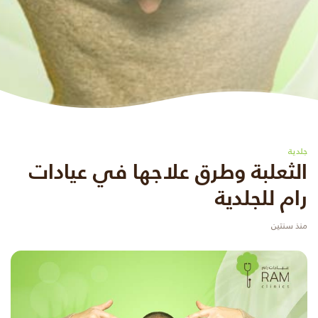
جلدية
الثعلبة وطرق علاجها في عيادات
رام للجلدية
منذ سنتين