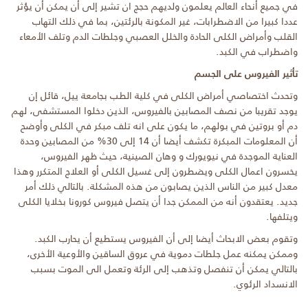
في جميع أنحاء العالم يعلمون ولديهم حجج ان تشير إلى أن يمكن أن يؤثر
عددا كبيرا من الاضطرابات، غير المكونة بالرئتين، بما في ذلك التهاب
القلب وأمراض الكلى الحادة والخلل العصبي وجلطات الدم وتلف الأمعاء
واضطراب في الكبد.
تأثير الفيروس على الجسم
وتحدث اختصاصي أمراض الكلى في كلية الطب بجامعة ييل، قائل إن
يوجد تقريبا من نصف المصابين بالفيروس، الذين دخلوا المستشفى، لهم
دم أو بروتين في بولهم، ما يكون على انه تلف مبكر في الكلى وأوضح
أن المعلومات المبكرة تكشف أيضا أن 14 إلى 30% من المصابين وحدة
العناية الموجدة في نيويورك و وهان الصينية، حيث ظهر الفيروس،
يخسرون اعمال الكلى ويضطرون إلى غسيل الكلى أو العلاج المتكرر وهذا
معدل كبير من الناس الذين يصابون من هذه المشكلة. بالتالي ذلك أمر
جديد. يعتقدون أنه من الممكن جدا أن يتصل فيروس كورونا بخلايا الكلى
ويتلفها.
وتقوم بعض الابحاث أيضا إلى أن الفيروس يستطيع أن يحارب الكبد.
وممكن يمكنه عمل جلطات دموية في عروق الساقين والأوعية الأخرى،
بالتالي يمكن أن تنفصل وتذهب إلى الرئة وتعمل الى الموت بسبب
الانسداد الرئوي.