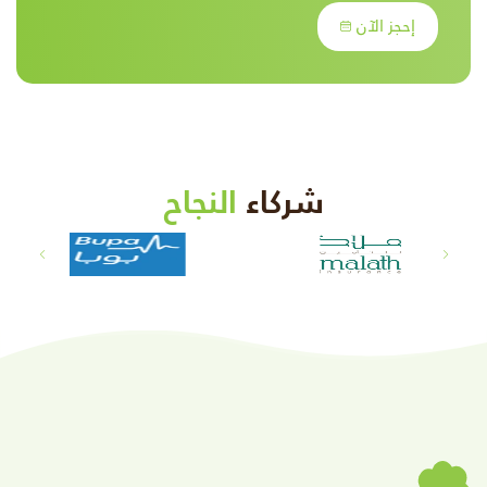
إحجز الآن
شركاء
النجاح