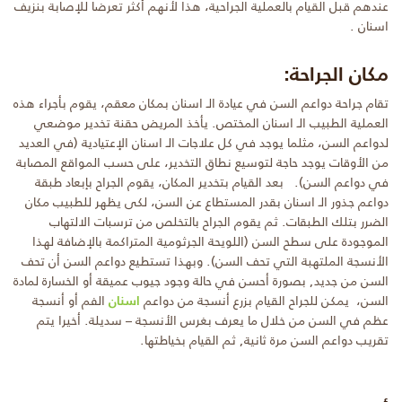
عندهم قبل القيام بالعملية الجراحية، هذا لأنهم أكثر تعرضا للإصابة بنزيف
اسنان .
مكان الجراحة:
تقام جراحة دواعم السن في عيادة الـ اسنان بمكان معقم، يقوم بأجراء هذه
العملية الطبيب الـ اسنان المختص.
يأخذ المريض حقنة تخدير موضعي
لدواعم السن، مثلما يوجد في كل علاجات الـ اسنان الإعتيادية (في العديد
من الأوقات يوجد حاجة لتوسيع نطاق التخدير، على حسب المواقع المصابة
في دواعم السن).
بعد القيام بتخدير المكان، يقوم الجراح بإبعاد طبقة
دواعم جذور الـ اسنان بقدر المستطاع عن السن، لكى يظهر للطبيب مكان
الضرر بتلك الطبقات. ثم يقوم الجراح بالتخلص من ترسبات الالتهاب
الموجودة على سطح السن (اللويحة الجرثومية المتراكمة بالإضافة لهذا
الأنسجة الملتهبة التي تحف السن). وبهذا تستطيع دواعم السن أن تحف
السن من جديد, بصورة أحسن في حالة وجود جيوب عميقة أو الخسارة لمادة
السن، يمكن للجراح القيام بزرع أنسجة من دواعم
اسنان
الفم أو أنسجة
عظم في السن من خلال ما يعرف بغرس الأنسجة – سديلة. أخيرا يتم
تقريب دواعم السن مرة ثانية, ثم القيام بخياطتها.