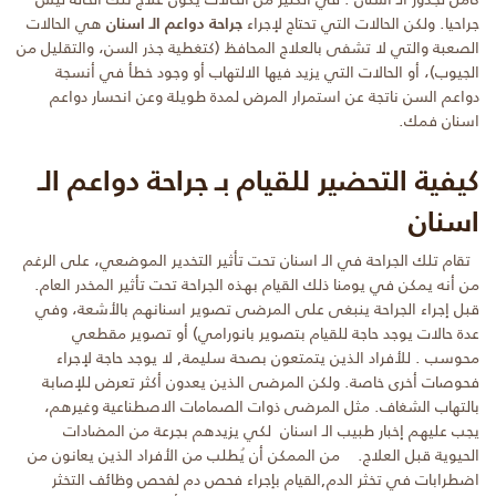
جراحيا. ولكن الحالات التي تحتاج لإجراء
جراحة دواعم الـ اسنان
هي الحالات
الصعبة والتي لا تشفى بالعلاج المحافظ (كتغطية جذر السن، والتقليل من
الجيوب)، أو الحالات التي يزيد فيها الالتهاب أو وجود خطأ في أنسجة
دواعم السن ناتجة عن استمرار المرض لمدة طويلة وعن انحسار دواعم
اسنان فمك.
كيفية التحضير للقيام بـ جراحة دواعم الـ
اسنان
تقام تلك الجراحة في الـ اسنان تحت تأثير التخدير الموضعي، على الرغم
من أنه يمكن في يومنا ذلك القيام بهذه الجراحة تحت تأثير المخدر العام.
قبل إجراء الجراحة ينبغى على المرضى تصوير اسنانهم بالأشعة، وفي
عدة حالات يوجد حاجة للقيام بتصوير بانورامي) أو تصوير مقطعي
محوسب .
للأفراد الذين يتمتعون بصحة سليمة, لا يوجد حاجة لإجراء
فحوصات أخرى خاصة. ولكن المرضى الذين يعدون أكثر تعرض للإصابة
بالتهاب الشغاف. مثل المرضى ذوات الصمامات الاصطناعية وغيرهم،
يجب عليهم إخبار طبيب الـ اسنان لكي يزيدهم بجرعة من المضادات
الحيوية قبل العلاج.
من الممكن أن يُطلب من الأفراد الذين يعانون من
اضطرابات في تخثر الدم,القيام بإجراء فحص دم لفحص وظائف التخثر