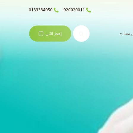
0133334050
920020011
البحث
إحجز الآن
 معنا