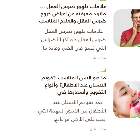
الضرس للتآكل أو التسوس،
علامات ظهور ضرس العقل …
يب� ...
ماتريد معرفته عن اعراض خروج
ضرس العقل والعلاج المناسب
علامات ظهور ضرس العقل
ضرس العقل هو آخر الأضراس
التي تنمو في الفم، وعادة ما
يبدأ في الظهور بين سن 17
منذ سنة
و25 عامًا. يعتبر ضرس العقل
أسنان
من أكثر الأضراس إثارة للجدل
ما هو السن المناسب لتقويم
بسبب مشاك ...
الاسنان عند الاطفال؟ وأنواع
التقويم وأسعارها في
السعودية
يعد تقويم الأسنان عند
الأطفال من الأمور المهمة التي
يجب على الأهل مراعاتها
لضمان نمو سليم للفك
منذ سنتين
والأسنان. إن السؤال عن ما هو