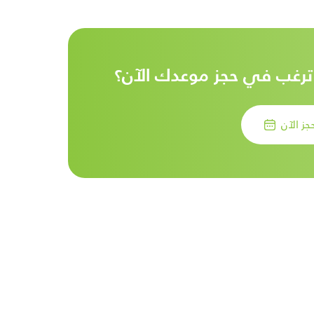
السن المناسب لتقويم الأسنان
عند الأط� ...
رغب في حجز موعدك الآن؟
جز الآن