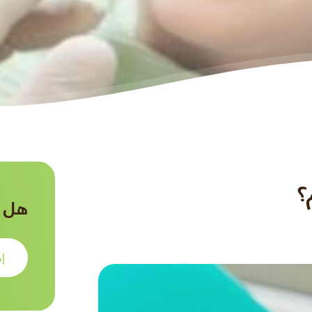
؟
هل ت
إح