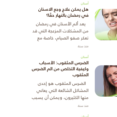
أسنان
هل يمكن علاج وجع الاسنان
في رمضان بالنهار حقًا؟
يعد ألم الأسنان في رمضان
من المشكلات المزعجة التي قد
تعكر صفو الصيام، خاصة مع
عدم القدرة على تناول
منذ سنة
المسكنات خلال النهار. ومع كل
أسنان
وجبة بعد الإفطار، قد يزداد
الضرس المثقوب: الأسباب
الشعور ...
وكيفية التخلص من الم الضرس
المثقوب
الضرس المثقوب هو إحدى
المشاكل الشائعة التي يعاني
منها الكثيرون، ويمكن أن يسبب
ألمًا شديدًا يؤثر على جودة
منذ سنة
الحياة اليومية. عندما يتعرض
أسنان