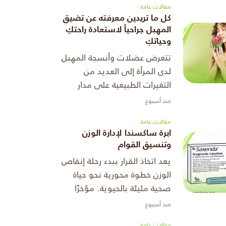
مقالات عامة
كل ما تريدين معرفته عن تضيق
المهبل جراحياً لاستعادة راحتكِ
وحياتكِ
تتعرض عضلات وأنسجة المهبل
لدى المرأة إلى العديد من
التغيرات الطبيعية على مدار
مراحل حياتها المختلفة، ويعد
منذ أسبوع
الحمل والولادات المتكررة من
مقالات عامة
أبرز العوامل التي تؤدي إلى تم
ابرة ساكسندا لإدارة الوزن
...
وتنسيق القوام
يعد اتخاذ القرار ببدء رحلة إنقاص
الوزن خطوة محورية نحو حياة
صحية مليئة بالحيوية. مؤخرًا
أحدثت العلاجات الهرمونية
منذ أسبوع
الموجهة ثورة حقيقية في ذلك
مقالات عامة