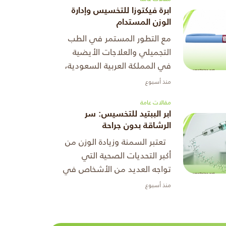
المقال داخل المملكة. من ...
ابرة فيكتوزا للتخسيس وإدارة
الوزن المستدام
مع التطور المستمر في الطب
التجميلي والعلاجات الأيضية
في المملكة العربية السعودية،
أصبحت البدائل الغير جراحية
منذ أسبوع
حتى يتم إنقاص الوزن الخيار
مقالات عامة
الأول لمن يبحث عن الأمان وا
ابر الببتيد للتخسيس: سر
...
الرشاقة بدون جراحة
تعتبر السمنة وزيادة الوزن من
أكبر التحديات الصحية التي
تواجه العديد من الأشخاص في
عصرنا الحالي، كما أن الرغبة في
منذ أسبوع
إنقاص الوزن لم تعد مجرد تطلع
لمظهر جمالي أفضل، � ...