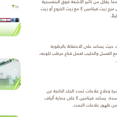
 E كمضاد للأكسدة، مما يقلل من تأثير الأشعة فوق البنفسجية
الضارة على البشرة. للحصول على نتائج فعالة، يمكن مزج زيت فيتامين E مع زيت الخروع أو زيت
اً.
لبشرة الجافة، حيث يساعد على الاحتفاظ بالرطوبة
مع العسل والحليب لعمل قناع مرطب للوجه،
مرونة البشرة وعلاج علامات تمدد الجلد الناتجة عن
الحمل أو زيادة الوزن. بفضل خصائصه المضادة للأكسدة، يساعد فيتامين E على حماية ألياف
 من ظهور علامات التمدد.