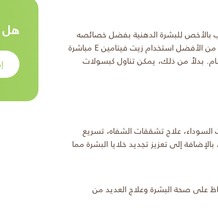
هل ت
علاج حب الشباب بالأخص للبشرة الدهنية بفضل خصائصه
المضادة للالتهابات والأكسدة. مع ذلك، قد لا يكون من الأفضل استخدام زيت فيتامين E مباشرة
ام. بدلاً من ذلك، يمكن تناول كبسولات
إح
ت السوداء، علاج تشققات الشفاه، تسريع
بالإضافة إلى تعزيز تجديد خلايا البشرة مما
حلول الفعالة للحفاظ على صحة البشرة وعلاج العديد من