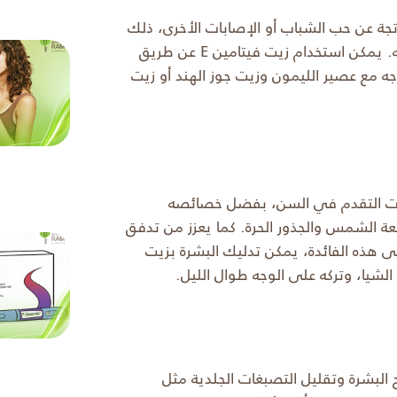
ناتجة عن حب الشباب أو الإصابات الأخرى، ذلك
بفضل قدرته على تسريع شفاء الجلد التالف وترطيبه. يمكن استخدام زيت فيتامين E عن طريق
ابة لمدة 10 إلى 15 دقيقة، مزجه مع عصير الليمون وزيت جوز الهند أو زيت
يد وعلامات التقدم في السن، بفضل خصائصه
عة الشمس والجذور الحرة. كما يعزز من تدفق
 هذه الفائدة، يمكن تدليك البشرة بزيت
ساعد في تفتيح البشرة وتقليل التصبغات الجلدية مثل