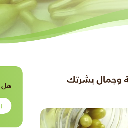
هل ت
إح