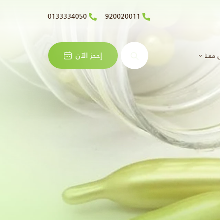
0133334050
920020011
البحث
إحجز الآن
 معنا