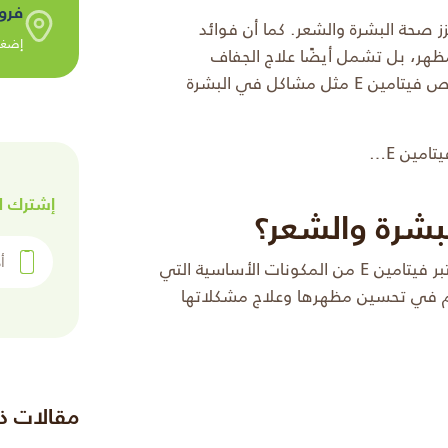
فرو
مل شهير يعزز صحة البشرة والشعر. كما أن فوائد
إضغط
 المظهر، بل تشمل أيضًا علاج الجفاف
والشحوب. مع نقص فيتامين E قد تظهر اعراض نقص فيتامين E مثل مشاكل في البشرة
امين E…
إشترك ل
أدخل رقم 
هناك العديد من فوائد فيتامين هاء للنساء حيث يعتبر فيتامين E من المكونات الأساسية التي
اهم في تحسين مظهرها وعلاج مشكلاتها
مقالات ذ