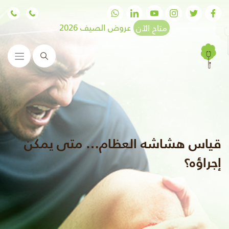
متاح الآن
عروض الصيف 2026
البحث
قياس هشاشه العظام… متى يمكن
إجراؤه؟