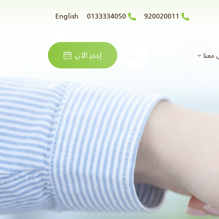
English
0133334050
920020011
البحث
إحجز الآن
 معنا