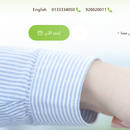
English
0133334050
920020011
البحث
إحجز الآن
 معنا