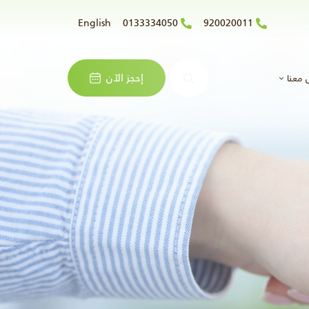
English
0133334050
920020011
البحث
إحجز الآن
 معنا