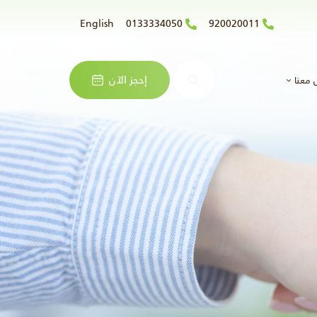
English
0133334050
920020011
البحث
إحجز الآن
 معنا