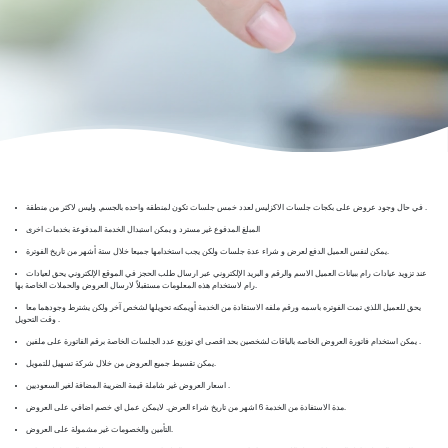
في حال وجود عروض على بكجات جلسات الاكزليس لعدد خمس جلسات تكون لمنطقه واحده بالجسم, وليس لاكثر من منطقة .
المبلغ المدفوع غير مسترد و يمكن استبدال الخدمة المدفوعة بخدمات اخرى
يمكن لنفس العميل الدفع لعرض و شراء عدة جلسات ولكن يجب استخدامها جميعا خلال ستة أشهر من تاريخ الفوترة.
عند تزويد عيادات رام ببيانات العميل الاسم والرقم و البريد الإلكتروني عبر ارسال طلب الحجز في الموقع الإلكتروني يحق لعيادات
رام لاستخدام هذه المعلومات مستقبلاً لارسال العروض والحملات الخاصة بها.
يحق للعميل اللذي تمت الفوتره باسمه ورقم ملفه الاستفادة من الخدمة أويمكنه تحويلها لشخص آخر ولكن يشترط وجودهما معا
وقت التحويل .
يمكن استخدام فاتورة العروض الخاصه بالباقات لشخصين بحد اقصى اي توزيع عدد الجلسات الخاصة برقم الفاتورة على ملفين .
يمكن تقسيط جميع العروض من خلال شركة تسهيل للتمويل.
اسعار العروض غير شاملة قيمة الضريبة المضافة لغير السعوديين .
مدة الاستفادة من الخدمة 6 اشهر من تاريخ شراء العرض. لايمكن عمل اي خصم اضافي على العروض.
التأمين والخصومات غير مشمولة على العروض.