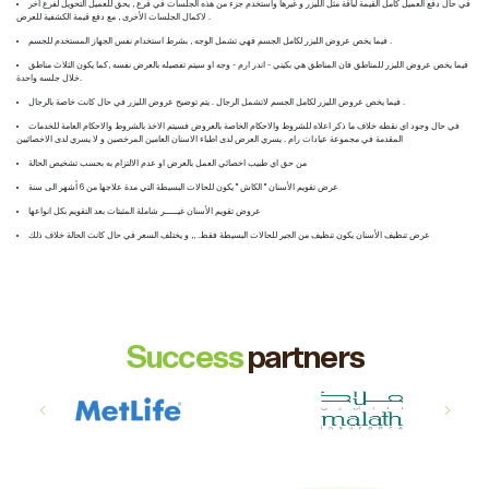
في حال دفع العميل كامل القيمة لباقة مثل الليزر و غيرها واستخدم جزء من هذه الجلسات في فرع , يحق للعميل التحويل لفرع اخر
لاكمال الجلسات الأخرى , مع دفع قيمة الكشفية للعرض .
فيما يخص عروض الليزر لكامل الجسم فهي تشمل الوجه , بشرط استخدام نفس الجهاز المستخدم للجسم .
فيما يخص عروض الليزر للمناطق فان المناطق هي بكيني - اندر ارم - وجه او سيتم تفصيله بالعرض نفسه ,كما يكون الثلاث مناطق
خلال جلسه واحدة.
فيما يخص عروض الليزر لكامل الجسم لاتشمل الرجال . يتم توضيح عروض الليزر في حال كانت خاصة بالرجال .
في حال وجود اي نقطه خلاف ما ذكر اعلاه للشروط والاحكام الخاصة بالعروض فسيتم الاخذ بالشروط والاحكام العامة للخدمات
المقدمة في مجموعة عيادات رام . يسري العرض لدى اطباء الاسنان العامين المرخصين و لا يسري لدى الاخصائيين
من حق اي طبيب اخصائي العمل بالعرض او عدم الالتزام به بحسب تشخيص الحالة
عرض تقويم الأسنان " الكاش " يكون للحالات البسيطة التي مدة علاجها من 6 أشهر الى سنة
عروض تقويم الأسنان غيــــــر شاملة المثبتات بعد التقويم بكل انواعها
عرض تنظيف الأسنان يكون تنظيف من الجير للحالات البسيطة فقط. ,, و يختلف السعر في حال كانت الحالة خلاف ذلك
Success
partners