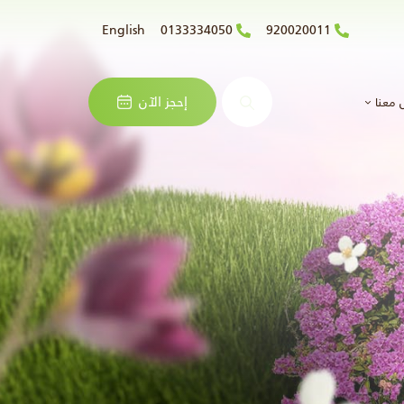
English
0133334050
920020011
البحث
إحجز الآن
 معنا