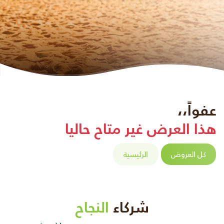
عفواً،،
هذا العرض غير متاح حاليا
كل العروض
الرئيسية
شركاء
النجاح