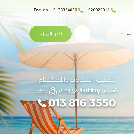
English
0133334050
920020011
البحث
إحجز الآن
 معنا