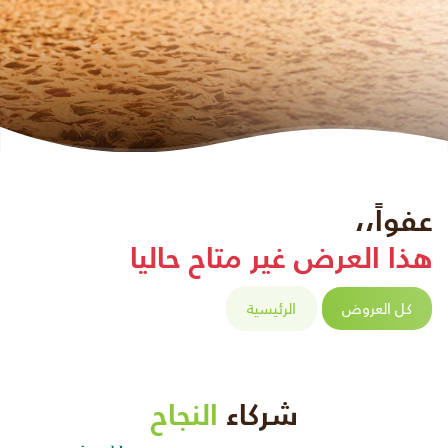
عفواً،،
هذا العرض غير متاح حاليا
كل العروض
الرئيسية
شركاء
النجاح