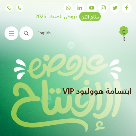
متاح الآن
عروض الصيف 2026
English
البحث
ابتسامة هووليود VIP