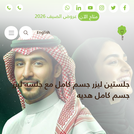
متاح الآن
عروض الصيف 2026
English
البحث
جلستين ليزر جسم كامل مع جلسه ليزر
جسم كامل هديه