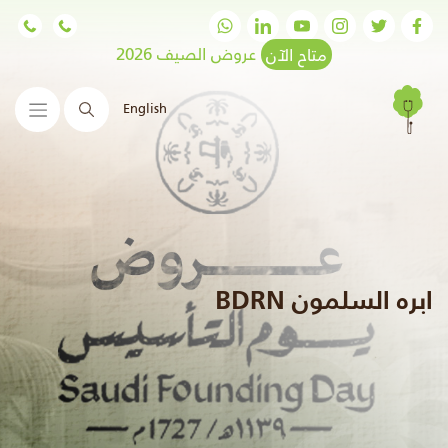
متاح الآن
عروض الصيف 2026
English
البحث
ابره السلمون BDRN