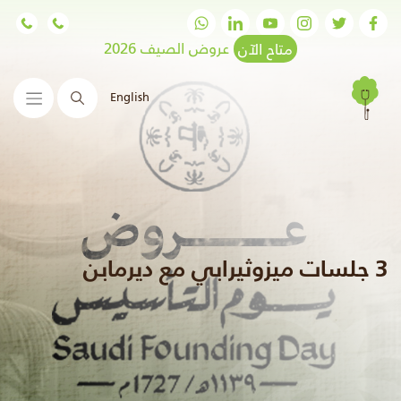
متاح الآن
عروض الصيف 2026
English
البحث
3 جلسات ميزوثيرابي مع ديرمابن