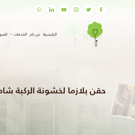
(الحالي)
الرئيسية
عن رام
الخدمات
العر
حقن بلازما لخشونة الركبة شا