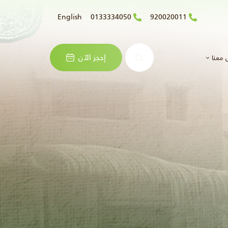
English
0133334050
920020011
البحث
إحجز الآن
 معنا