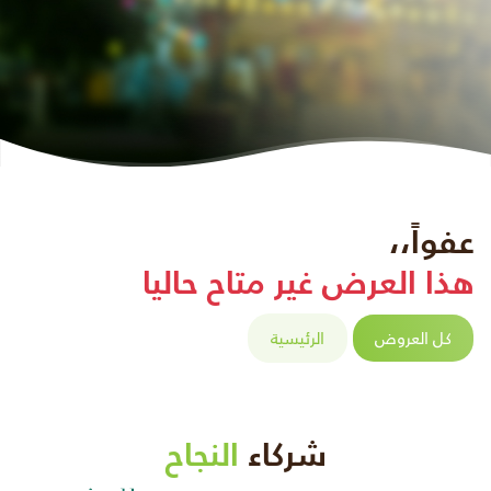
عفواً،،
هذا العرض غير متاح حاليا
كل العروض
الرئيسية
شركاء
النجاح