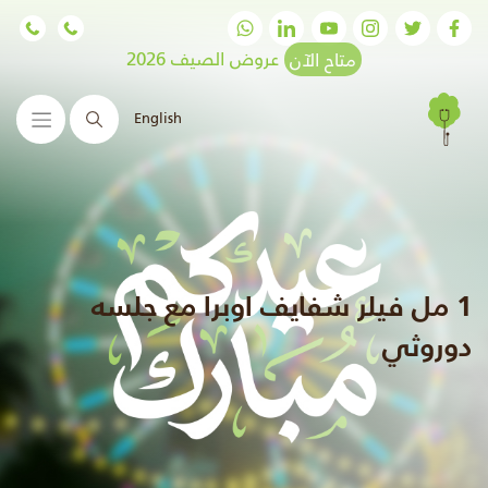
متاح الآن
عروض الصيف 2026
English
البحث
1 مل فيلر شفايف اوبرا مع جلسه
دوروثي