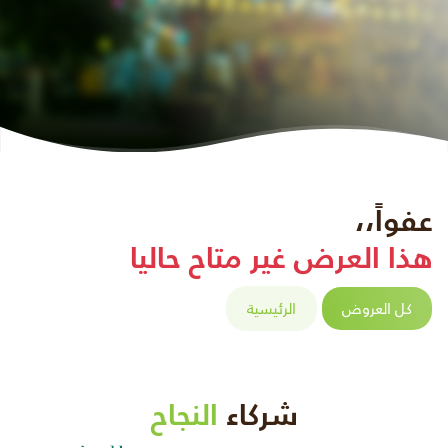
عفواً،،
هذا العرض غير متاح حاليا
كل العروض
الرئيسية
شركاء
النجاح