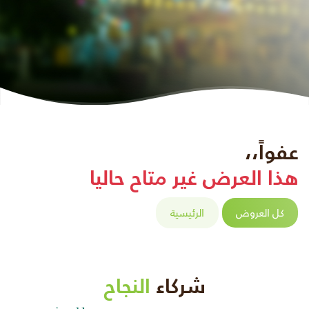
عفواً،،
هذا العرض غير متاح حاليا
كل العروض
الرئيسية
شركاء
النجاح