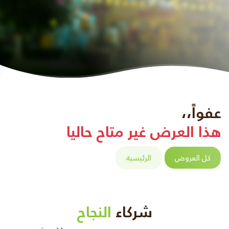
عفواً،،
هذا العرض غير متاح حاليا
كل العروض
الرئيسية
شركاء
النجاح