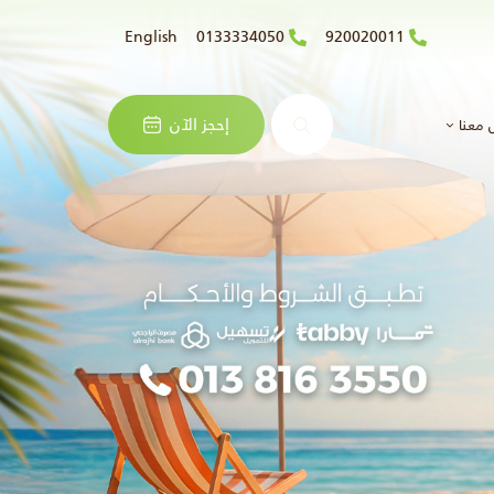
English
0133334050
920020011
البحث
إحجز الآن
 معنا