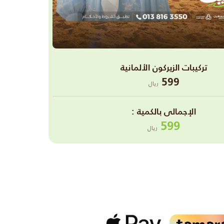
تركيبات الزيركون الألمانية
599
ريال
اﻹجمالى بالكمية :
599
ريال