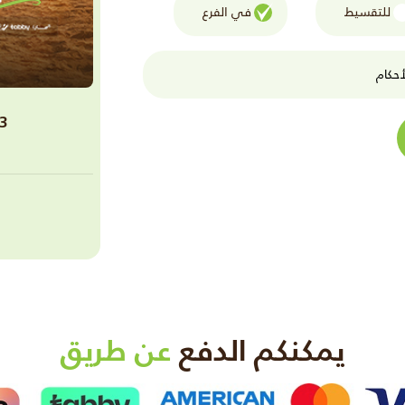
للتقسيط
في الفرع
حكام
3 جلسات ليزر المنطقه الخاصه للرج
يمكنكم الدفع
عن طريق