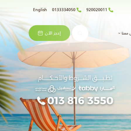
English
0133334050
920020011
البحث
إحجز الآن
 معنا