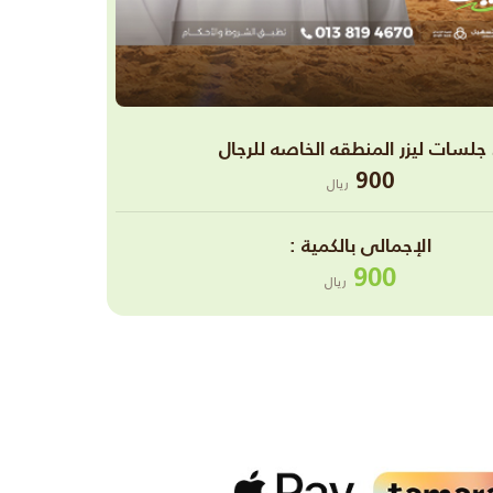
ال
900
ريال
اﻹجمالى بالكمية :
900
ريال