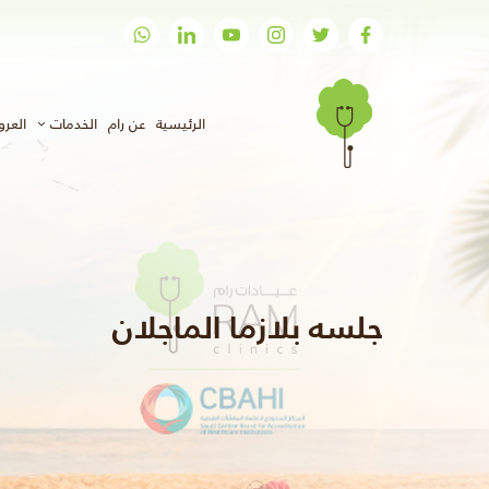
(الحالي)
الرئيسية
عن رام
الخدمات
العر
جلسه بلازما الماجلان