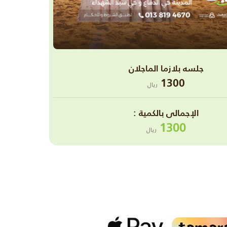
جلسه بلازما الماجلان
1300
ريال
اﻹجمالى بالكمية :
1300
ريال