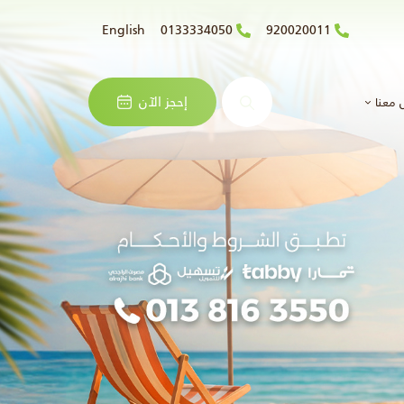
English
0133334050
920020011
البحث
إحجز الآن
 معنا