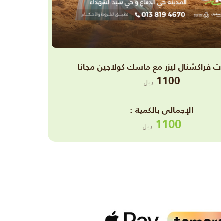
1100
ريال
اﻹجمالى بالكمية :
1100
ريال