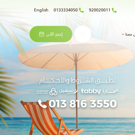
English
0133334050
920020011
البحث
إحجز الآن
 معنا