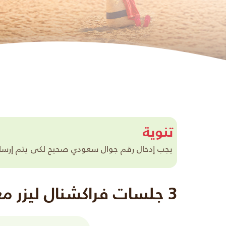
تنوية
يجب إدخال رقم جوال سعودي صحيح لكى يتم إرسال ر
3 جلسات فراكشنال ليزر مع ماسك كولاجين مجانا