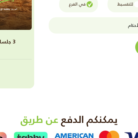
للتقسيط
في الفرع
حكام
3 جلسات فراكشنال ليزر مع ماسك كولاجين مجانا
يمكنكم الدفع
عن طريق