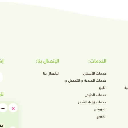
الخدمات:
الإتصال بنا:
إش
أدخ
خدمات الأسنان
الإتصال بنا
خدمات الجلدية و التجميل و
ة
الليزر
تا
خدمات الطبي
خدمات زراعة الشعر
e
−
×
العروض
549
imize
الفروع
ريال
ام عروض الصيف 2026
بييض الاسنان بالليزر