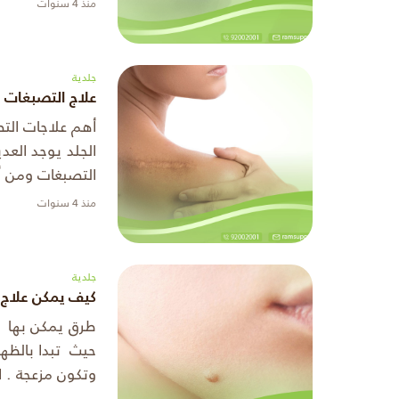
منذ 4 سنوات
تحتوي على إفراز
جلدية
علاج التصبغات 
أهم علاجات الت
الجلد يوجد العد
التصبغات الجلدي
منذ 4 سنوات
الآتي: استعمال 
جلدية
كيف يمكن علاج ال
طرق يمكن بها عل
حيث تبدا بالظه
وتكون مزعجة . ا
النسيج الذي يخر