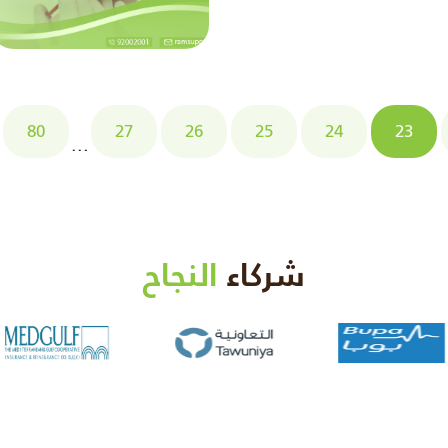
80
27
26
25
24
23
...
شركاء
النجاح