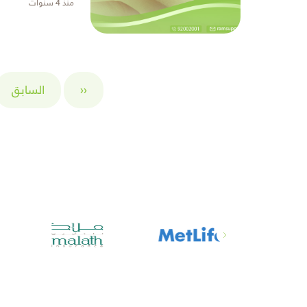
منذ 4 سنوات
متصلًا به،& ...
‹‹
السابق