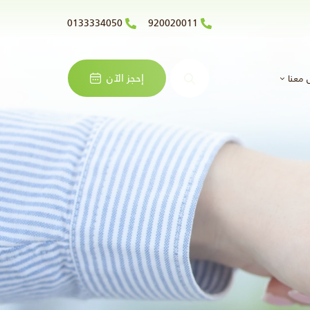
0133334050
920020011
البحث
إحجز الآن
 معنا