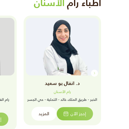
أطباء رام
الأسنان
د. انفال بو سعيد
رام الأسنان
حي الراكة
الخبر - طريق الملك خالد - التحلية - حي الجسر
رام ال
إحجز الآن
المزيد
زيد
إ