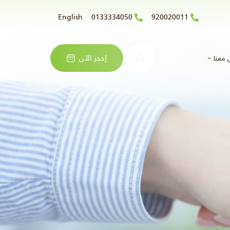
English
0133334050
920020011
البحث
إحجز الآن
 معنا