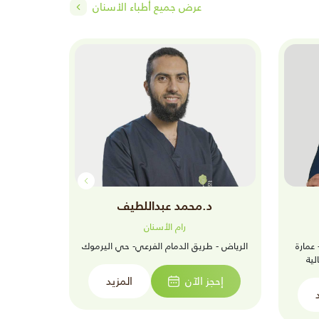
عرض جميع أطباء الأسنان
د.محمد عبداللطيف
رام الأسنان
 عمارة
الرياض - طريق الدمام الفرعي- حي اليرموك
رام القطي
لية
إحجز الآن
المزيد
إحجز