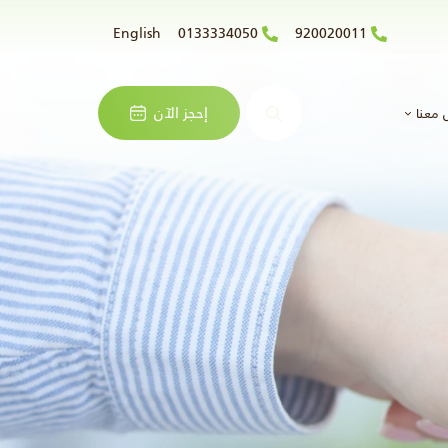
English
0133334050
920020011
البحث
إحجز الآن
 معنا