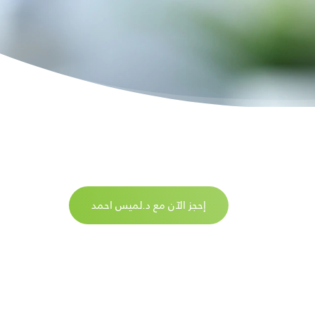
إحجز الآن مع د.لميس احمد