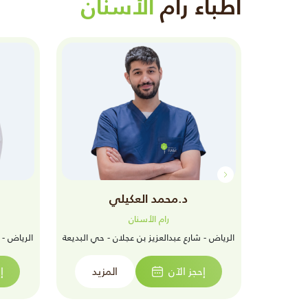
أطباء رام
الأسنان
د.محمد العكيلي
رام الأسنان
عم البيك -
الرياض - شارع عبدالعزيز بن عجلان - حي البديعة
الرياض - 
إحجز الآن
المزيد
إ
زيد