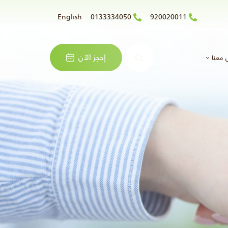
English
0133334050
920020011
البحث
إحجز الآن
 معنا