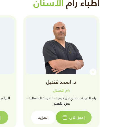
أطباء رام
الأسنان
د. اسعد قنديل
رام الأسنان
خليج - حي
رام الدوحة - شارع ابن تيمية - الدوحة الشمالية -
الرياض
حي القصور
زيد
إحجز الآن
المزيد
إ