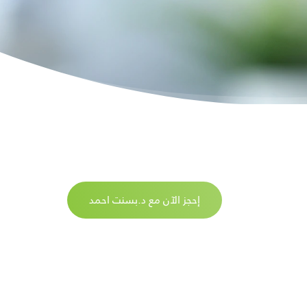
إحجز الآن مع د.بسنت احمد