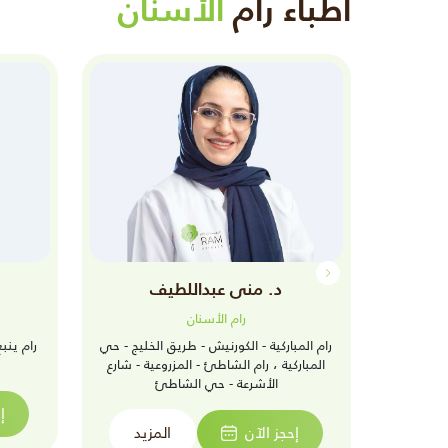
أطباء رام
الأسنان
د. منى عبداللطيف
رام الأسنان
رام المباركية - الكورنيش - طريق الخليج - حي
رام ينب
المباركية ، رام الشاطئ - المزروعية - شارع
الأشرعة - حي الشاطئ
زيد
إ
إحجز الآن
المزيد