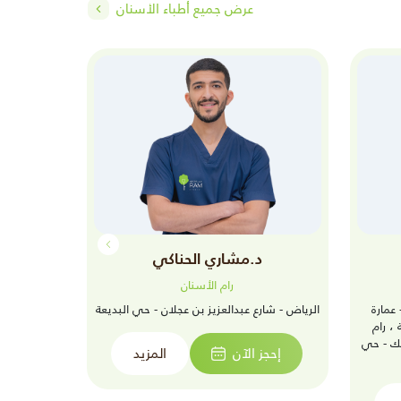
عرض جميع أطباء الأسنان
د.مشاري الحناكي
د.
رام الأسنان
 عمارة
الرياض - شارع عبدالعزيز بن عجلان - حي البديعة
رام ينبع الص
، رام
يك - حي
إحجز الآن
المزيد
إحجز