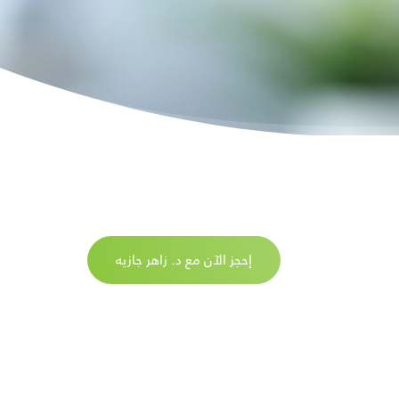
إحجز الآن مع د. زاهر جازيه