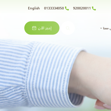
English
0133334050
920020011
البحث
إحجز الآن
 معنا