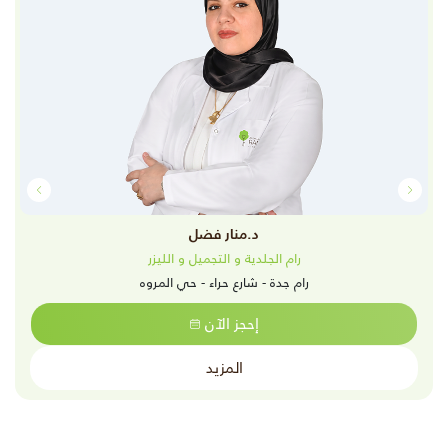
د.منار فضل
رام الجلدية و التجميل و الليزر
رام جدة - شارع حراء - حي المروه
إحجز الآن
المزيد