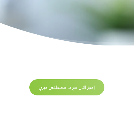
إحجز الآن مع د. مصطفى خيري