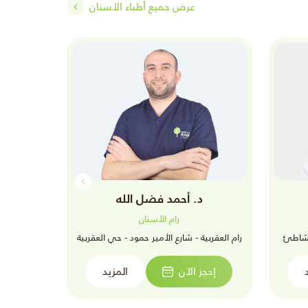
عرض جميع أطباء الأسنان
د. أحمد فضل الله
د
رام الأسنان
الشاطئ
رام العقربية - شارع الأمير حمود - حي العقربية
رام ينبع الص
إحجز الآن
المزيد
إحجز