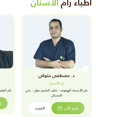
أطباء رام
الأسنان
د. مصطفى متولي
رام الأسنان
بن فهد - حي
رام الأحساء الهفوف - خلف العثيم مول - حي
رام العقر
البستان
إ
زيد
إحجز الآن
المزيد