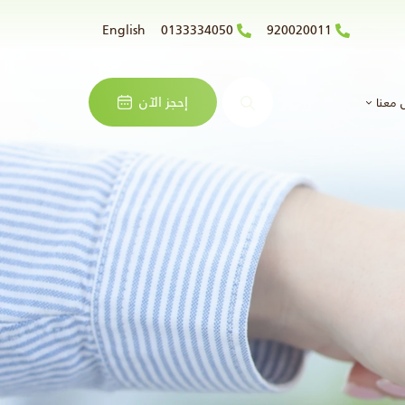
English
0133334050
920020011
البحث
إحجز الآن
 معنا