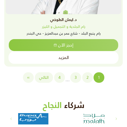
د.ايمان الطوخي
رام الجلدية و التجميل و الليزر
رام ينبع البلد - شارع عمر بن عبدالعزيز - حي البندر
إحجز الآن
المزيد
1
2
3
4
التالي
››
...
شركاء
النجاح