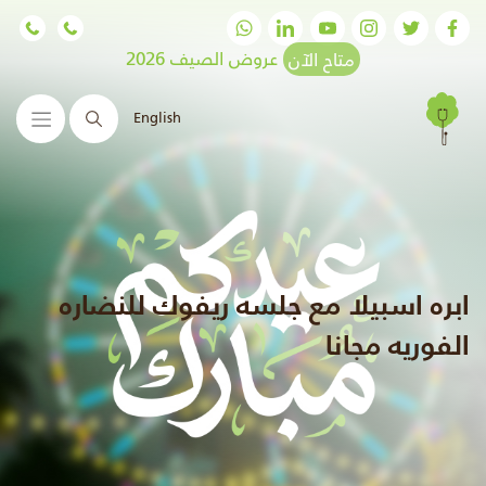
متاح الآن
عروض الصيف 2026
English
البحث
ابره اسبيلا مع جلسه ريفوك للنضاره
الفوريه مجانا