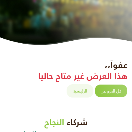
عفواً،،
هذا العرض غير متاح حاليا
كل العروض
الرئيسية
شركاء
النجاح