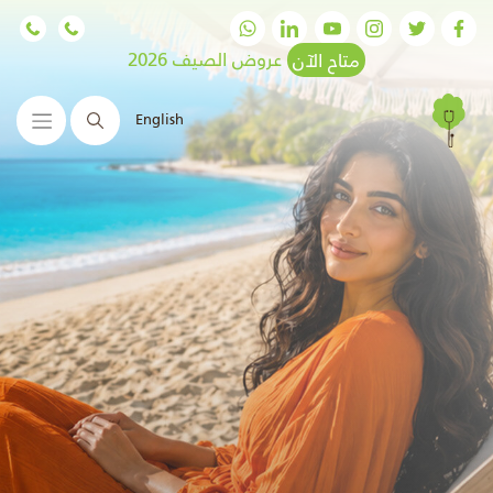
متاح الآن
عروض الصيف 2026
English
البحث
زراعة الشعر
الآن في عيادات
رام
تقنيات متقدمة ونتائج مضمونة.
إحجز الآن