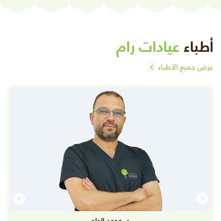
أطباء
عيادات رام
عرض جميع اﻷطباء
د. محمد الحاج