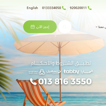
English
0133334050
920020011
البحث
إحجز الآن
 معنا