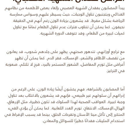
يبدأ المصابون بفقدان الشهية العصبي بإلغاء بعض الأطعمة من نظامهم
الغذائي ويتجنبون تناول الوجبات، حيث يسيطر عليهم وسواس ممارسة
الرياضة بشكل مفرط. قد يشعرون بزيادة الوزن رغم أنهم في الحقيقة
نحيفون. كما يمكن أن تتناوب فترات عدم تناول الطعام تمامًا مع تناول
كميات كبيرة من الطعام، وقد تتوقف الدورة الشهرية.
مع تراجع أوزانهم، تتدهور صحتهم، يظهر على جلدهم شحوب، قد يعانون
من تقصف الأظافر والشعر، الإمساك، فقر الدم. كما يمكن أن تظهر
أعراض مثل تورم المفاصل، الشعور المستمر بالبرد، قرح لا تلتئم، صعوبة
في التركيز.
أما المصابون بالشراهة، فهم يخشون أيضًا زيادة الوزن، على الرغم من
إدراكهم أن سلوكهم غير طبيعي، فإنهم قد يشعرون بالاكتئاب بعد تناول
وجبة كبيرة. العواقب الصحية لهذا السلوك قد تكون خطيرة، مثل الإرهاق،
الهزال،الإمساك، الانتفاخ، تورم الغدد اللعابية. كما يمكن أن يؤدي القيء
المتكرر إلى تآكل مينا الأسنان وتقرحات الحلق، بينما قد يسبب الإفراط في
استخدام الملينات فقدانًا خطيرًا للسوائل والمعادن.