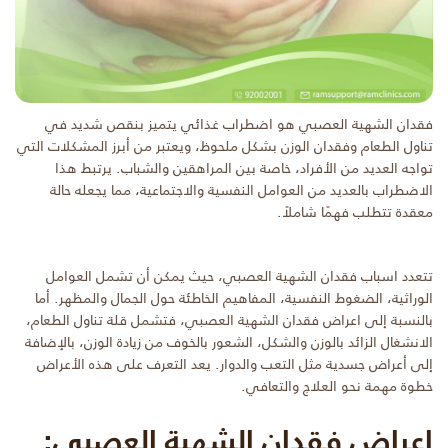
فقدان الشهية العصبي هو اضطراب غذائي يتميز بنقص شديد في
تناول الطعام وفقدان الوزن بشكل ملحوظ، ويعتبر من أبرز المشكلات التي
تواجه العديد من الأفراد، خاصة بين المراهقين والشباب. يرتبط هذا
الاضطراب بالعديد من العوامل النفسية والاجتماعية، مما يجعله حالة
معقدة تتطلب فهمًا شاملاً.
تتعدد اسباب فقدان الشهية العصبي، حيث يمكن أن تشمل العوامل
الوراثية، الضغوط النفسية، المفاهيم الخاطئة حول الجمال والمظهر. أما
بالنسبة إلى اعراض فقدان الشهية العصبي، فتشمل قلة تناول الطعام،
الانشغال الزائد بالوزن والشكل، الشعور بالخوف من زيادة الوزن، بالإضافة
إلى أعراض جسدية مثل التعب والدوار. يعد التعرف على هذه الأعراض
خطوة مهمة نحو العلاج والتعافي.
اعراض فقدان الشهية العصبي: