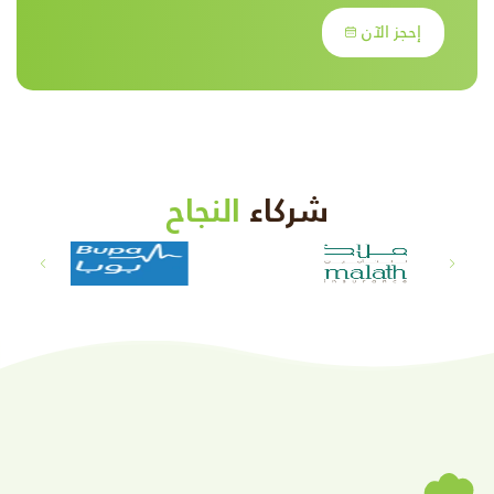
إحجز الآن
شركاء
النجاح