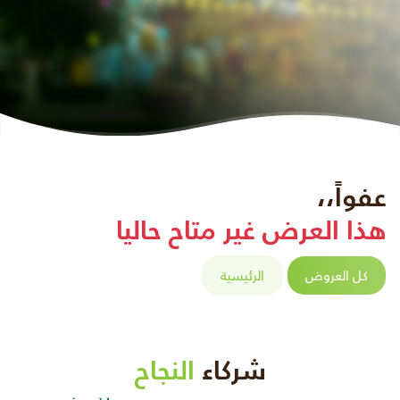
عفواً،،
هذا العرض غير متاح حاليا
كل العروض
الرئيسية
شركاء
النجاح