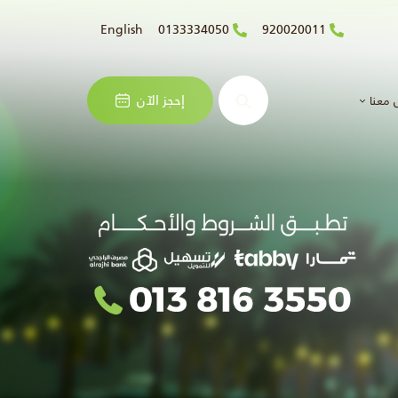
English
0133334050
920020011
البحث
إحجز الآن
 معنا