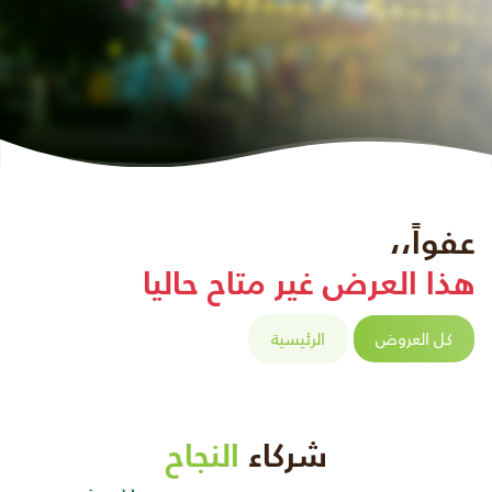
عفواً،،
هذا العرض غير متاح حاليا
كل العروض
الرئيسية
شركاء
النجاح